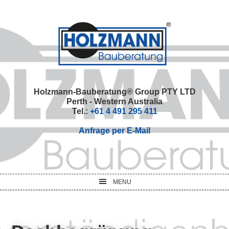
Skip
Skip
Skip
Skip
to
to
to
to
primary
main
primary
footer
navigation
content
sidebar
Holzmann-Bauberatung® Group PTY LTD
Perth - Western Australia
Tel.:
+61 4 491 295 411
Anfrage per E-Mail
MENU