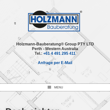
Skip
Skip
Skip
Skip
to
to
to
to
primary
main
primary
footer
navigation
content
sidebar
Holzmann-Bauberatung® Group PTY LTD
Perth - Western Australia
Tel.:
+61 4 491 295 411
Anfrage per E-Mail
MENU