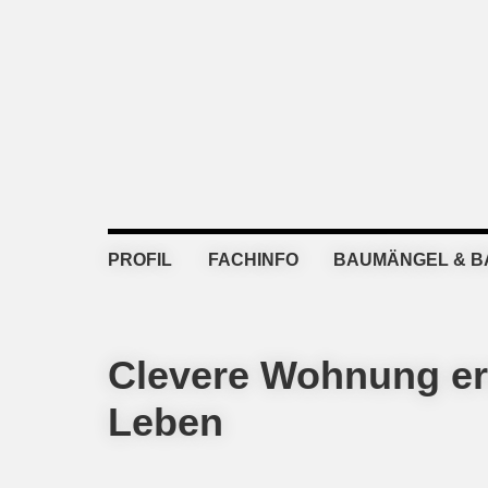
Skip
Skip
Skip
Skip
to
to
to
to
primary
main
primary
footer
navigation
content
sidebar
PROFIL
FACHINFO
BAUMÄNGEL & 
Clevere Wohnung er
Leben