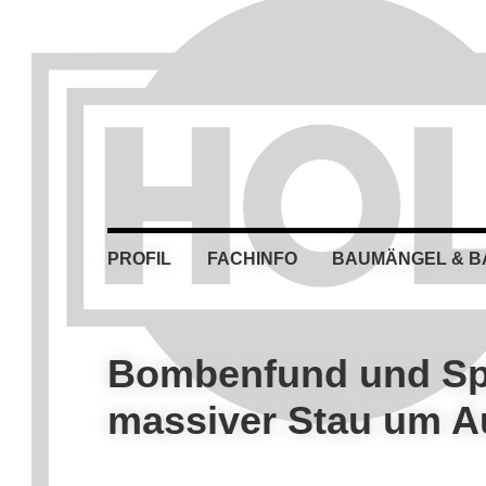
Skip
Skip
Skip
Skip
to
to
to
to
primary
main
primary
footer
navigation
content
sidebar
PROFIL
FACHINFO
BAUMÄNGEL & 
Bombenfund und Spe
massiver Stau um 