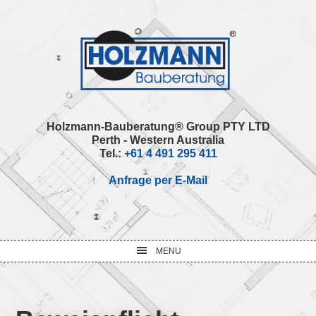
Skip
Skip
Skip
Skip
to
to
to
to
primary
main
primary
footer
navigation
content
sidebar
Holzmann-Bauberatung® Group PTY LTD
Perth - Western Australia
Tel.:
+61 4 491 295 411
Anfrage per E-Mail
MENU