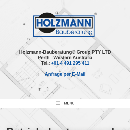
Skip
Skip
Skip
Skip
to
to
to
to
primary
main
primary
footer
navigation
content
sidebar
Holzmann-Bauberatung® Group PTY LTD
Perth - Western Australia
Tel.:
+61 4 491 295 411
Anfrage per E-Mail
MENU