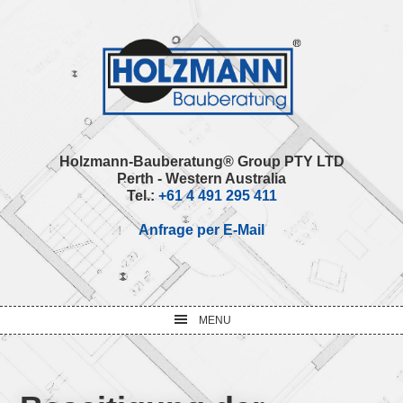
Skip
Skip
Skip
Skip
to
to
to
to
primary
main
primary
footer
navigation
content
sidebar
Holzmann-Bauberatung® Group PTY LTD
Perth - Western Australia
Tel.:
+61 4 491 295 411
Anfrage per E-Mail
MENU