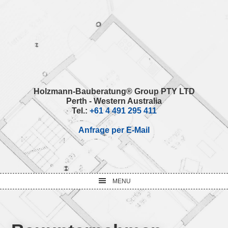
Skip
Skip
Skip
Skip
to
to
to
to
primary
main
primary
footer
navigation
content
sidebar
Holzmann-Bauberatung® Group PTY LTD
Perth - Western Australia
Tel.:
+61 4 491 295 411
Anfrage per E-Mail
MENU