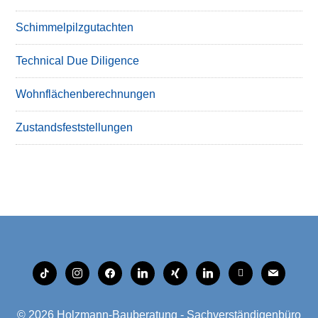
Schimmelpilzgutachten
Technical Due Diligence
Wohnflächenberechnungen
Zustandsfeststellungen
tiktok
instagram
facebook
linkedin
xing
linkedin
mobile
mail
© 2026
Holzmann-Bauberatung - Sachverständigenbüro