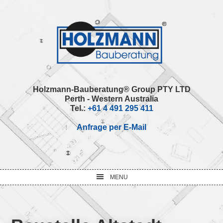
Skip
Skip
Skip
Skip
to
to
to
to
primary
main
primary
footer
navigation
content
sidebar
Holzmann-Bauberatung® Group PTY LTD
Perth - Western Australia
Tel.:
+61 4 491 295 411
Anfrage per E-Mail
MENU