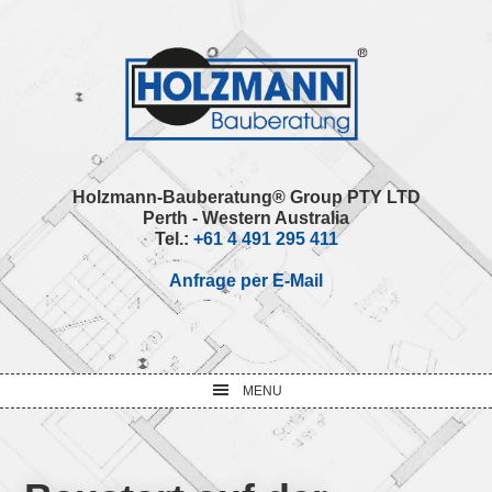
Skip
Skip
Skip
Skip
to
to
to
to
primary
main
primary
footer
navigation
content
sidebar
Holzmann-Bauberatung® Group PTY LTD
Perth - Western Australia
Tel.:
+61 4 491 295 411
Anfrage per E-Mail
MENU