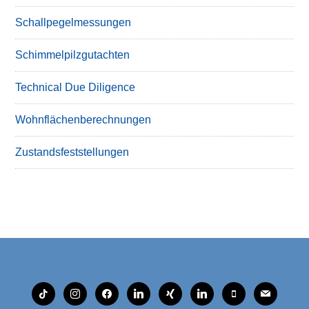
Schallpegelmessungen
Schimmelpilzgutachten
Technical Due Diligence
Wohnflächenberechnungen
Zustandsfeststellungen
tiktok
instagram
facebook
linkedin
xing
linkedin
mobile
mail