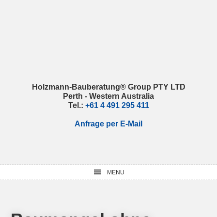
Skip
Skip
Skip
Skip
to
to
to
to
primary
main
primary
footer
navigation
content
sidebar
Holzmann-Bauberatung® Group PTY LTD
Perth - Western Australia
Tel.:
+61 4 491 295 411
Anfrage per E-Mail
MENU