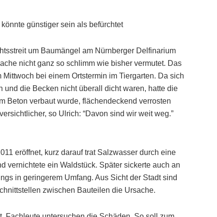
könnte günstiger sein als befürchtet
chtsstreit um Baumängel am Nürnberger Delfinarium
Sache nicht ganz so schlimm wie bisher vermutet. Das
m Mittwoch bei einem Ortstermin im Tiergarten. Da sich
 und die Becken nicht überall dicht waren, hatte die
 im Beton verbaut wurde, flächendeckend verrosten
ersichtlicher, so Ulrich: “Davon sind wir weit weg.”
011 eröffnet, kurz darauf trat Salzwasser durch eine
 vernichtete ein Waldstück. Später sickerte auch an
ngs in geringerem Umfang. Aus Sicht der Stadt sind
chnittstellen zwischen Bauteilen die Ursache.
t, Fachleute untersuchen die Schäden. So soll zum