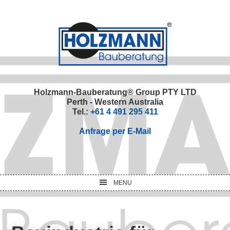
Skip
Skip
Skip
Skip
to
to
to
to
primary
main
primary
footer
navigation
content
sidebar
Holzmann-Bauberatung® Group PTY LTD
Perth - Western Australia
Tel.:
+61 4 491 295 411
Anfrage per E-Mail
MENU