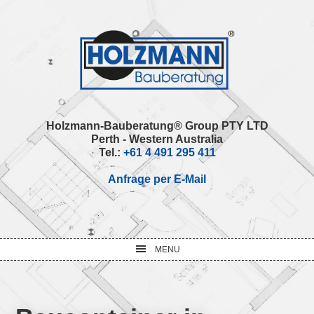
Skip
Skip
Skip
Skip
to
to
to
to
primary
main
primary
footer
navigation
content
sidebar
Holzmann-Bauberatung® Group PTY LTD
Perth - Western Australia
Tel.:
+61 4 491 295 411
Anfrage per E-Mail
MENU