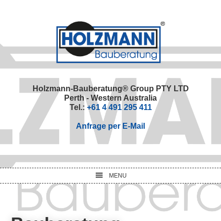
Skip
Skip
Skip
Skip
to
to
to
to
primary
main
primary
footer
navigation
content
sidebar
Holzmann-Bauberatung® Group PTY LTD
Perth - Western Australia
Tel.:
+61 4 491 295 411
Anfrage per E-Mail
MENU