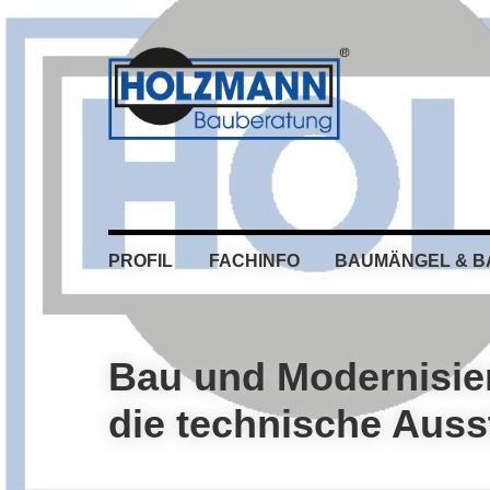
Skip
Skip
Skip
Skip
to
to
to
to
primary
main
primary
footer
navigation
content
sidebar
PROFIL
FACHINFO
BAUMÄNGEL & 
Bau und Modernisie
die technische Aus