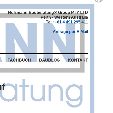
Holzmann-Bauberatung® Group PTY LTD
Perth - Western Australia
Tel.:
+61 4 491 295 411
Anfrage per E-Mail
FACHBUCH
BAUBLOG
KONTAKT
uf