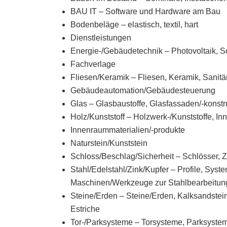
BAU IT – Software und Hardware am Bau
Bodenbeläge – elastisch, textil, hart
Dienstleistungen
Energie-/Gebäudetechnik – Photovoltaik, So
Fachverlage
Fliesen/Keramik – Fliesen, Keramik, Sanitä
Gebäudeautomation/Gebäudesteuerung
Glas – Glasbaustoffe, Glasfassaden/-konstr
Holz/Kunststoff – Holzwerk-/Kunststoffe, I
Innenraummaterialien/-produkte
Naturstein/Kunststein
Schloss/Beschlag/Sicherheit – Schlösser, Z
Stahl/Edelstahl/Zink/Kupfer – Profile, Sys
Maschinen/Werkzeuge zur Stahlbearbeitun
Steine/Erden – Steine/Erden, Kalksandstein
Estriche
Tor-/Parksysteme – Torsysteme, Parksystem