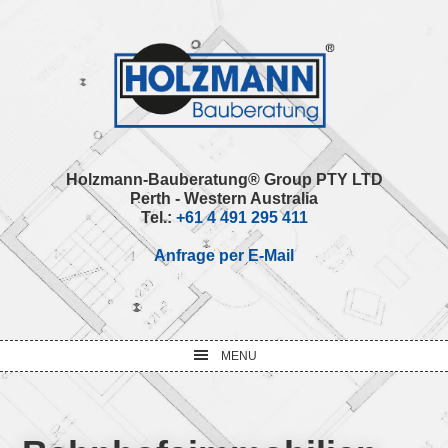
Skip
Skip
Skip
Skip
to
to
to
to
primary
main
primary
footer
navigation
content
sidebar
Holzmann-Bauberatung® Group PTY LTD
Perth - Western Australia
Tel.:
+61 4 491 295 411
Anfrage per E-Mail
MENU