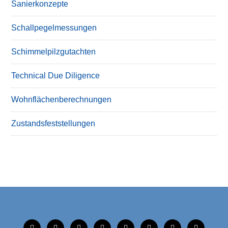
Sanierkonzepte
Schallpegelmessungen
Schimmelpilzgutachten
Technical Due Diligence
Wohnflächenberechnungen
Zustandsfeststellungen
tiktok
instagram
facebook
linkedin
xing
linkedin
mobile
mail