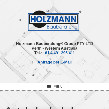
Skip
Skip
Skip
Skip
to
to
to
to
primary
main
primary
footer
navigation
content
sidebar
Holzmann-Bauberatung® Group PTY LTD
Perth - Western Australia
Tel.:
+61 4 491 295 411
Anfrage per E-Mail
MENU