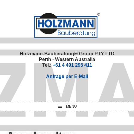
Skip
Skip
Skip
Skip
to
to
to
to
primary
main
primary
footer
navigation
content
sidebar
Holzmann-Bauberatung® Group PTY LTD
Perth - Western Australia
Tel.:
+61 4 491 295 411
Anfrage per E-Mail
MENU