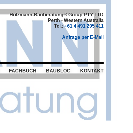
Holzmann-Bauberatung® Group PTY LTD
Perth - Western Australia
Tel.:
+61 4 491 295 411
Anfrage per E-Mail
FACHBUCH
BAUBLOG
KONTAKT