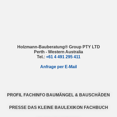
Skip
Skip
Skip
Skip
to
to
to
to
primary
main
primary
footer
navigation
content
sidebar
Holzmann-Bauberatung® Group PTY LTD
Perth - Western Australia
Tel.:
+61 4 491 295 411
Anfrage per E-Mail
PROFIL
FACHINFO
BAUMÄNGEL & BAUSCHÄDEN
PRESSE
DAS KLEINE BAULEXIKON
FACHBUCH