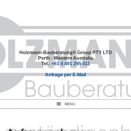
Skip
Skip
Skip
Skip
to
to
to
to
primary
main
primary
footer
navigation
content
sidebar
Holzmann-Bauberatung® Group PTY LTD
Perth - Western Australia
Tel.:
+61 4 491 295 411
Anfrage per E-Mail
MENU