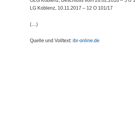
OLG Koblenz, Beschluss vom 28.02.2018 – 5 U 
LG Koblenz, 10.11.2017 – 12 O 101/17
(…)
Quelle und Volltext:
ibr-online.de