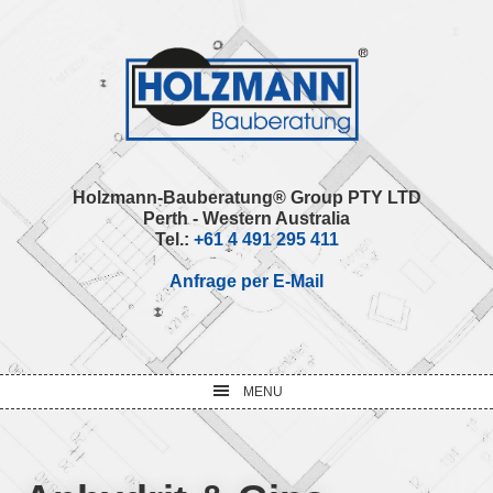
Skip
Skip
Skip
Skip
to
to
to
to
primary
main
primary
footer
navigation
content
sidebar
Holzmann-Bauberatung® Group PTY LTD
Perth - Western Australia
Tel.:
+61 4 491 295 411
Anfrage per E-Mail
MENU