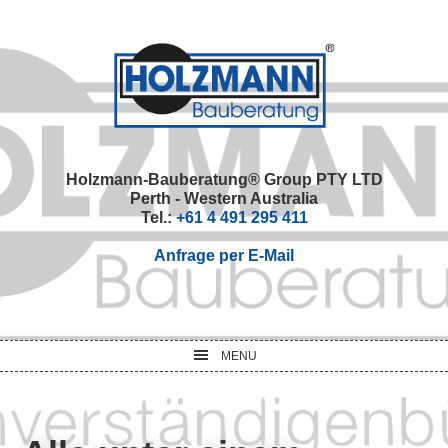
Skip
Skip
Skip
Skip
to
to
to
to
primary
main
primary
footer
navigation
content
sidebar
Holzmann-Bauberatung® Group PTY LTD
Perth - Western Australia
Tel.:
+61 4 491 295 411
Anfrage per E-Mail
MENU