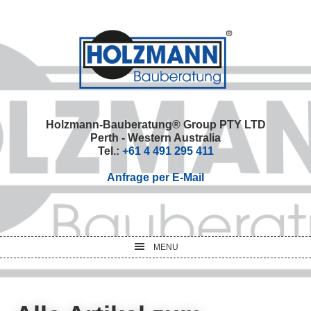
Skip
Skip
Skip
Skip
to
to
to
to
primary
main
primary
footer
navigation
content
sidebar
Holzmann-Bauberatung® Group PTY LTD
Perth - Western Australia
Tel.:
+61 4 491 295 411
Anfrage per E-Mail
MENU