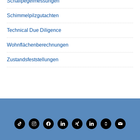
Schallpegelmessungen
Schimmelpilzgutachten
Technical Due Diligence
Wohnflächenberechnungen
Zustandsfeststellungen
tiktok
instagram
facebook
linkedin
xing
linkedin
mobile
mail