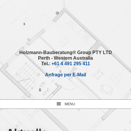
Skip
Skip
Skip
Skip
to
to
to
to
primary
main
primary
footer
navigation
content
sidebar
Holzmann-Bauberatung® Group PTY LTD
Perth - Western Australia
Tel.:
+61 4 491 295 411
Anfrage per E-Mail
MENU