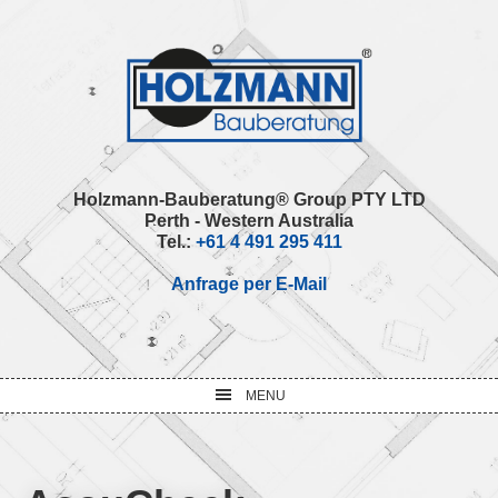
Skip
Skip
Skip
Skip
to
to
to
to
primary
main
primary
footer
navigation
content
sidebar
Holzmann-Bauberatung® Group PTY LTD
Perth - Western Australia
Tel.:
+61 4 491 295 411
Anfrage per E-Mail
MENU