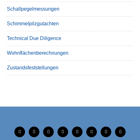
Schallpegelmessungen
Schimmelpilzgutachten
Technical Due Diligence
Wohnflächenberechnungen
Zustandsfeststellungen
tiktok
instagram
facebook
linkedin
xing
linkedin
mobile
mail