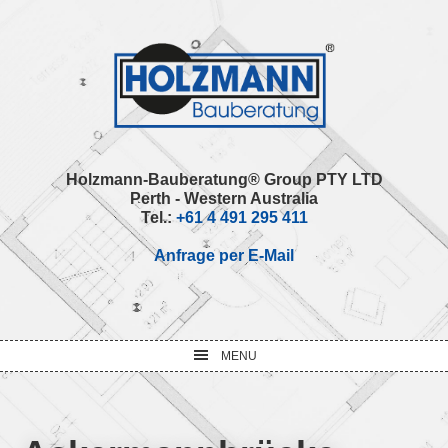
Skip
Skip
Skip
Skip
to
to
to
to
primary
main
primary
footer
navigation
content
sidebar
Holzmann-Bauberatung® Group PTY LTD
Perth - Western Australia
Tel.:
+61 4 491 295 411
Anfrage per E-Mail
MENU