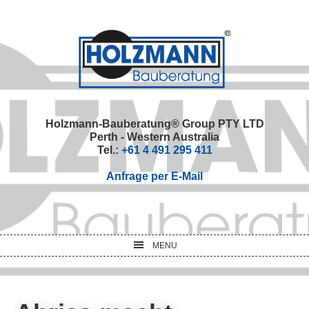
Skip
Skip
Skip
Skip
to
to
to
to
primary
main
primary
footer
navigation
content
sidebar
Holzmann-Bauberatung® Group PTY LTD
Perth - Western Australia
Tel.:
+61 4 491 295 411
Anfrage per E-Mail
MENU