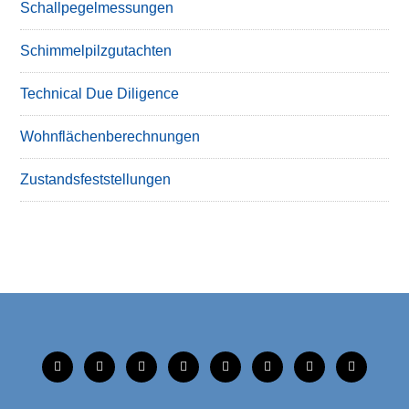
Schallpegelmessungen
Schimmelpilzgutachten
Technical Due Diligence
Wohnflächenberechnungen
Zustandsfeststellungen
tiktok
instagram
facebook
linkedin
xing
linkedin
mobile
mail