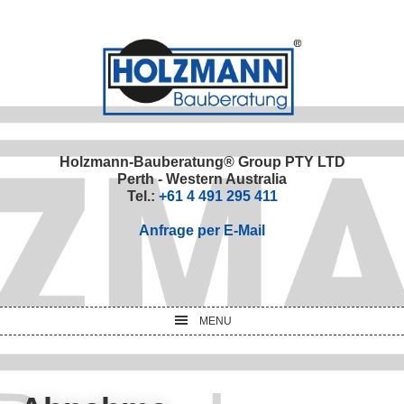
Skip
Skip
Skip
Skip
to
to
to
to
primary
main
primary
footer
navigation
content
sidebar
Holzmann-Bauberatung® Group PTY LTD
Perth - Western Australia
Tel.:
+61 4 491 295 411
Anfrage per E-Mail
MENU