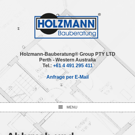
Skip
Skip
Skip
Skip
to
to
to
to
primary
main
primary
footer
navigation
content
sidebar
Holzmann-Bauberatung® Group PTY LTD
Perth - Western Australia
Tel.:
+61 4 491 295 411
Anfrage per E-Mail
MENU