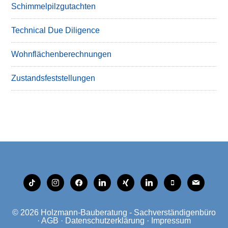
Schimmelpilzgutachten
Technical Due Diligence
Wohnflächenberechnungen
Zustandsfeststellungen
tiktok
instagram
facebook
linkedin
xing
linkedin
mobile
mail
© 2026
Holzmann-Bauberatung - Sachverständigenbüro
·
AGB
·
Datenschutzerklärung
·
Impressum