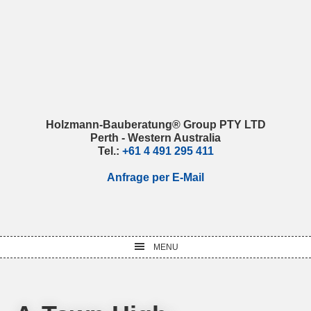
Skip
Skip
Skip
Skip
to
to
to
to
primary
main
primary
footer
navigation
content
sidebar
Holzmann-Bauberatung® Group PTY LTD
Perth - Western Australia
Tel.:
+61 4 491 295 411
Anfrage per E-Mail
MENU