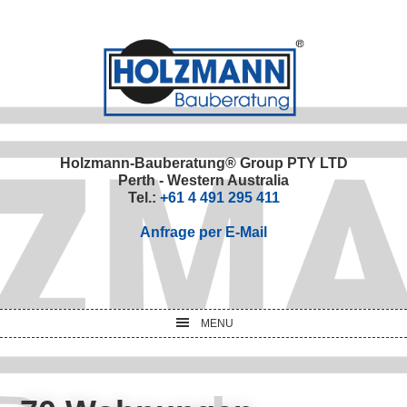
Skip
Skip
Skip
Skip
to
to
to
to
primary
main
primary
footer
navigation
content
sidebar
Holzmann-Bauberatung® Group PTY LTD
Perth - Western Australia
Tel.:
+61 4 491 295 411
Anfrage per E-Mail
MENU