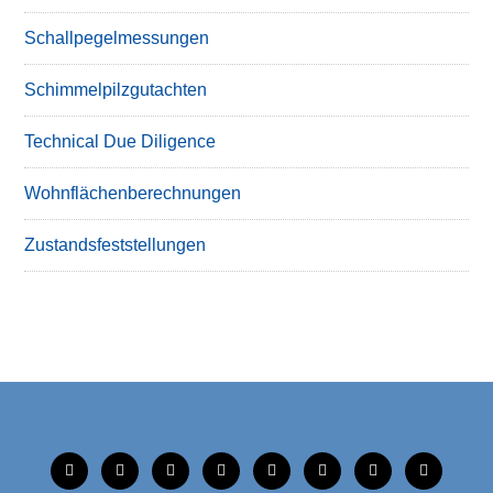
Schallpegelmessungen
Schimmelpilzgutachten
Technical Due Diligence
Wohnflächenberechnungen
Zustandsfeststellungen
tiktok
instagram
facebook
linkedin
xing
linkedin
mobile
mail