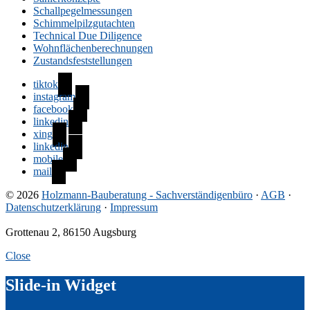
Schallpegelmessungen
Schimmelpilzgutachten
Technical Due Diligence
Wohnflächenberechnungen
Zustandsfeststellungen
tiktok
instagram
facebook
linkedin
xing
linkedin
mobile
mail
© 2026
Holzmann-Bauberatung - Sachverständigenbüro
·
AGB
·
Datenschutzerklärung
·
Impressum
Grottenau 2, 86150 Augsburg
Close
Slide-in Widget