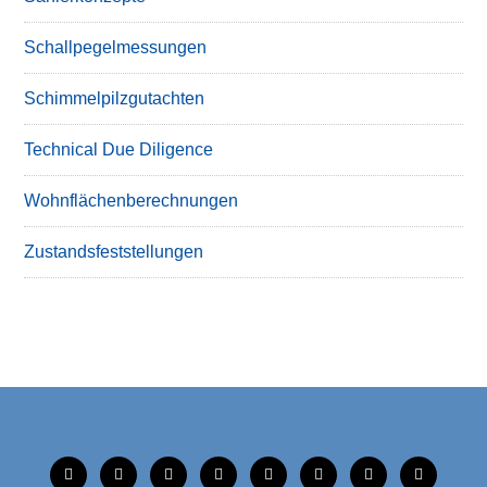
Schallpegelmessungen
Schimmelpilzgutachten
Technical Due Diligence
Wohnflächenberechnungen
Zustandsfeststellungen
tiktok
instagram
facebook
linkedin
xing
linkedin
mobile
mail