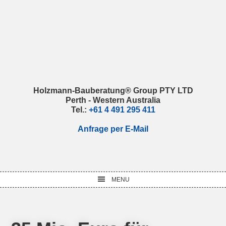
Skip
Skip
Skip
Skip
to
to
to
to
primary
main
primary
footer
navigation
content
sidebar
Holzmann-Bauberatung® Group PTY LTD
Perth - Western Australia
Tel.:
+61 4 491 295 411
Anfrage per E-Mail
MENU