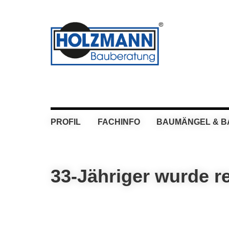
Skip
Skip
Skip
Skip
to
to
to
to
primary
main
primary
footer
navigation
content
sidebar
PROFIL
FACHINFO
BAUMÄNGEL & 
33-Jähriger wurde re