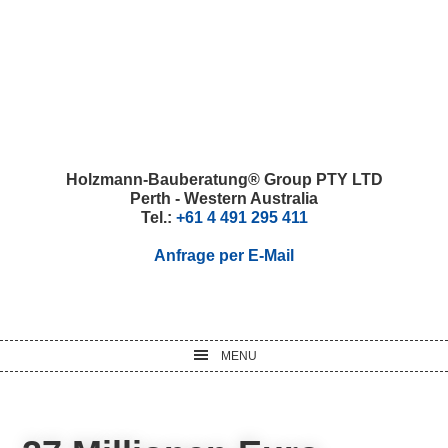
Skip
Skip
Skip
Skip
to
to
to
to
primary
main
primary
footer
navigation
content
sidebar
Holzmann-Bauberatung® Group PTY LTD
Perth - Western Australia
Tel.:
+61 4 491 295 411
Anfrage per E-Mail
MENU