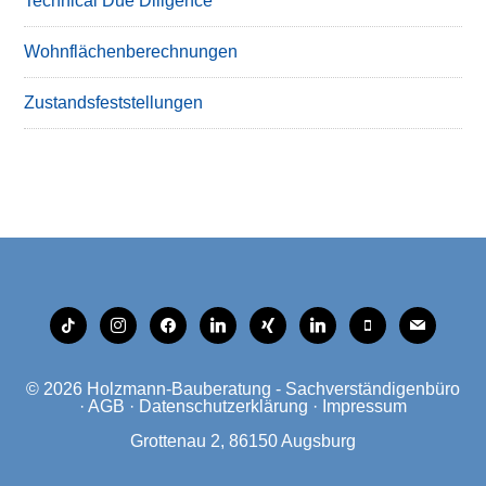
Technical Due Diligence
Wohnflächenberechnungen
Zustandsfeststellungen
tiktok
instagram
facebook
linkedin
xing
linkedin
mobile
mail
© 2026
Holzmann-Bauberatung - Sachverständigenbüro
·
AGB
·
Datenschutzerklärung
·
Impressum
Grottenau 2, 86150 Augsburg