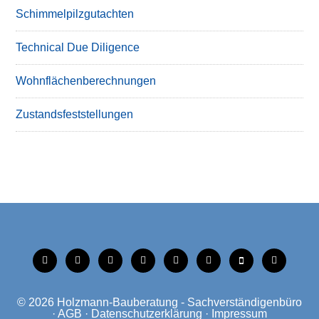
Schimmelpilzgutachten
Technical Due Diligence
Wohnflächenberechnungen
Zustandsfeststellungen
tiktok
instagram
facebook
linkedin
xing
linkedin
mobile
mail
© 2026
Holzmann-Bauberatung - Sachverständigenbüro
·
AGB
·
Datenschutzerklärung
·
Impressum