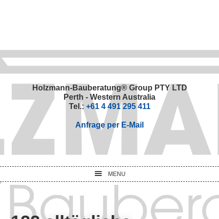
Skip
Skip
Skip
Skip
to
to
to
to
primary
main
primary
footer
navigation
content
sidebar
Holzmann-Bauberatung® Group PTY LTD
Perth - Western Australia
Tel.:
+61 4 491 295 411
Anfrage per E-Mail
MENU